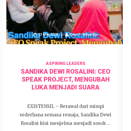
13 Mei 2025
Devi P. Wihardjo
ASPIRING LEADERS
SANDIKA DEWI ROSALINI: CEO
SPEAK PROJECT, MENGUBAH
LUKA MENJADI SUARA
EXISTENSIL – Berawal dari mimpi
sederhana semasa remaja, Sandika Dewi
Rosalini kini menjelma menjadi sosok …