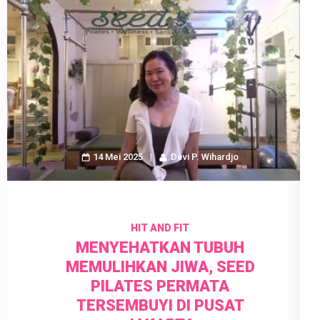
14 Mei 2025
Devi P. Wihardjo
HIT AND FIT
MENYEHATKAN TUBUH
MEMULIHKAN JIWA, SEED
PILATES PERMATA
TERSEMBUYI DI PUSAT