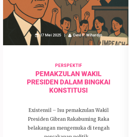
17 Mei 2025
Devi P. Wihardjo
PERSPEKTIF
PEMAKZULAN WAKIL
PRESIDEN DALAM BINGKAI
KONSTITUSI
Existensil – Isu pemakzulan Wakil
Presiden Gibran Rakabuming Raka
belakangan mengemuka di tengah
percakapan politik …