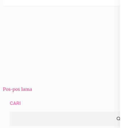
Navigasi
Pos-pos lama
pos
CARI