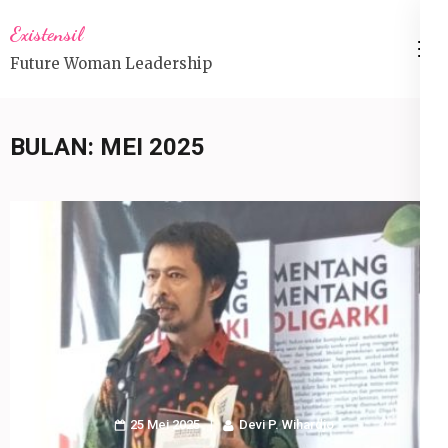
Lompat
Existensil
ke
Future Woman Leadership
konten
(Tekan
Enter)
BULAN:
MEI 2025
25 Mei 2025
Devi P. Wihardjo