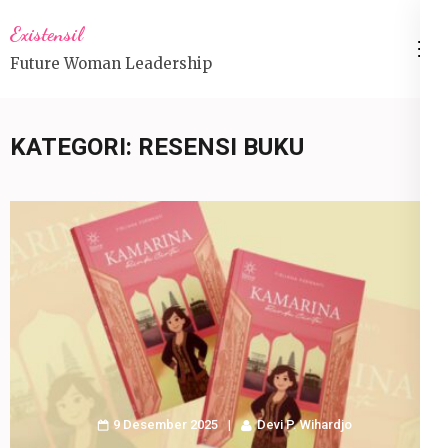
Lompat
Existensil
ke
Future Woman Leadership
konten
(Tekan
Enter)
KATEGORI:
RESENSI BUKU
9 Desember 2025
Devi P. Wihardjo