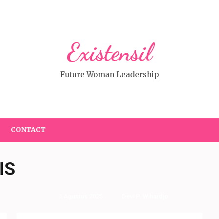
Existensil
Future Woman Leadership
CONTACT
IS
1 Agustus 2025
Devi P. Wihardjo