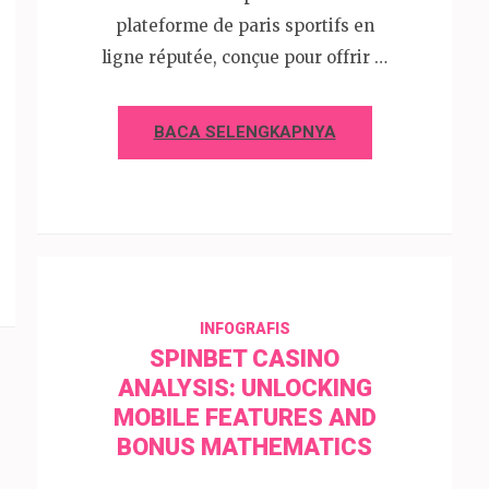
plateforme de paris sportifs en
ligne réputée, conçue pour offrir …
BACA SELENGKAPNYA
INFOGRAFIS
SPINBET CASINO
ANALYSIS: UNLOCKING
MOBILE FEATURES AND
BONUS MATHEMATICS