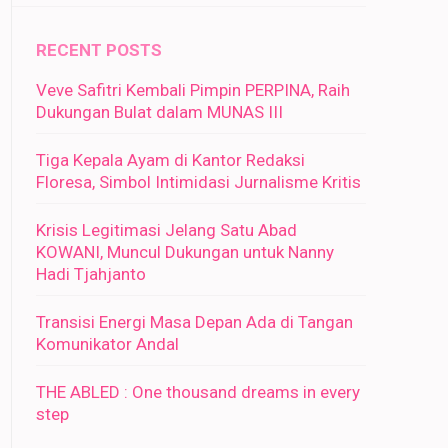
RECENT POSTS
Veve Safitri Kembali Pimpin PERPINA, Raih
Dukungan Bulat dalam MUNAS III
Tiga Kepala Ayam di Kantor Redaksi
Floresa, Simbol Intimidasi Jurnalisme Kritis
Krisis Legitimasi Jelang Satu Abad
KOWANI, Muncul Dukungan untuk Nanny
Hadi Tjahjanto
Transisi Energi Masa Depan Ada di Tangan
Komunikator Andal
THE ABLED : One thousand dreams in every
step