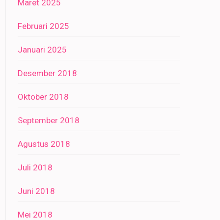
Maret 2025
Februari 2025
Januari 2025
Desember 2018
Oktober 2018
September 2018
Agustus 2018
Juli 2018
Juni 2018
Mei 2018