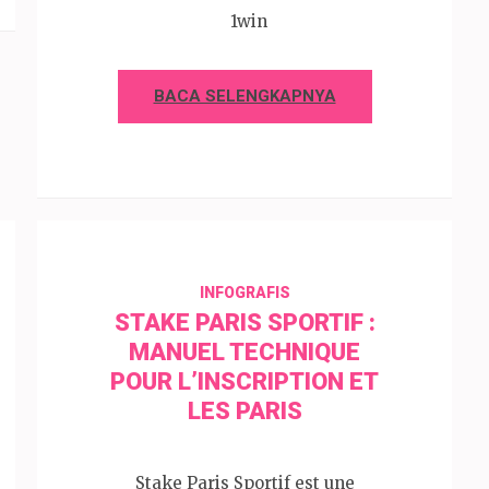
1win
BACA SELENGKAPNYA
INFOGRAFIS
STAKE PARIS SPORTIF :
MANUEL TECHNIQUE
POUR L’INSCRIPTION ET
LES PARIS
Stake Paris Sportif est une