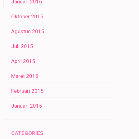
Januari 2016
Oktober 2015
Agustus 2015
Juli 2015
April 2015
Maret 2015
Februari 2015
Januari 2015
CATEGORIES