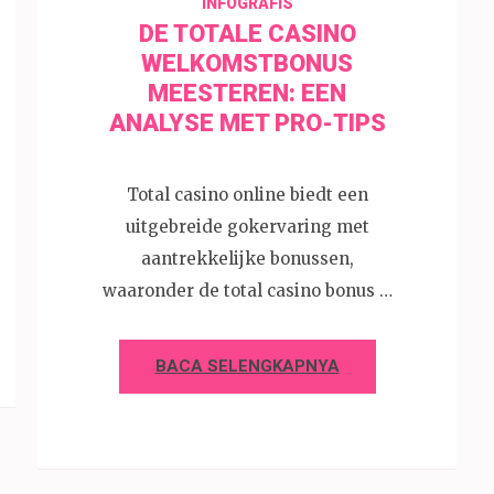
INFOGRAFIS
DE TOTALE CASINO
WELKOMSTBONUS
MEESTEREN: EEN
ANALYSE MET PRO-TIPS
Total casino online biedt een
uitgebreide gokervaring met
aantrekkelijke bonussen,
waaronder de total casino bonus …
BACA SELENGKAPNYA