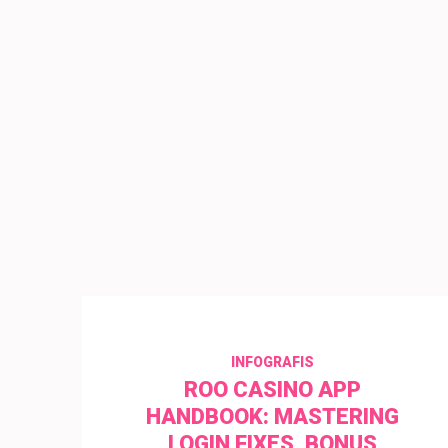
INFOGRAFIS
ROO CASINO APP
HANDBOOK: MASTERING
LOGIN FIXES, BONUS