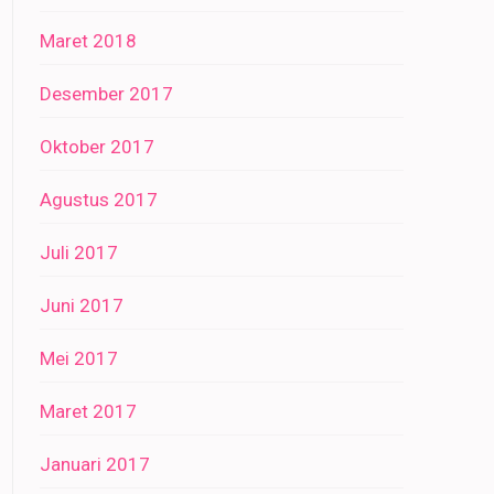
Maret 2018
Desember 2017
Oktober 2017
Agustus 2017
Juli 2017
Juni 2017
Mei 2017
Maret 2017
Januari 2017