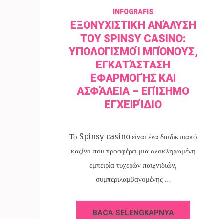
INFOGRAFIS
ΕΞΟΝΥΧΙΣΤΙΚΉ ΑΝΆΛΥΣΗ
ΤΟΥ SPINSY CASINO:
ΥΠΟΛΟΓΙΣΜΟΊ ΜΠΌΝΟΥΣ,
ΕΓΚΑΤΆΣΤΑΣΗ
ΕΦΑΡΜΟΓΉΣ ΚΑΙ
ΑΣΦΆΛΕΙΑ – ΕΠΊΣΗΜΟ
ΕΓΧΕΙΡΊΔΙΟ
Το Spinsy casino είναι ένα διαδικτυακό
καζίνο που προσφέρει μια ολοκληρωμένη
εμπειρία τυχερών παιχνιδιών,
συμπεριλαμβανομένης …
BACA SELENGKAPNYA