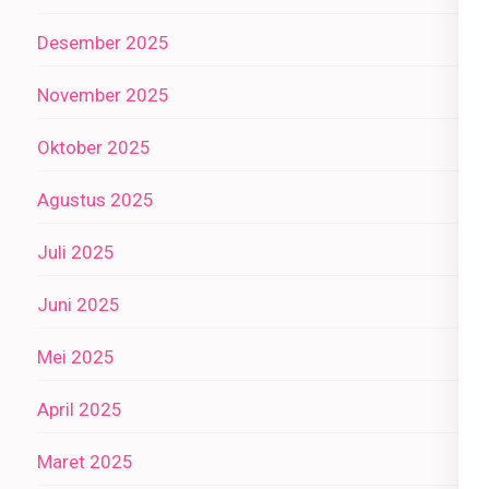
Desember 2025
November 2025
Oktober 2025
Agustus 2025
Juli 2025
Juni 2025
Mei 2025
April 2025
Maret 2025