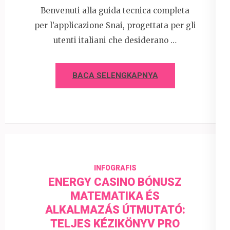
Benvenuti alla guida tecnica completa
per l’applicazione Snai, progettata per gli
utenti italiani che desiderano …
BACA SELENGKAPNYA
INFOGRAFIS
ENERGY CASINO BÓNUSZ
MATEMATIKA ÉS
ALKALMAZÁS ÚTMUTATÓ:
TELJES KÉZIKÖNYV PRO