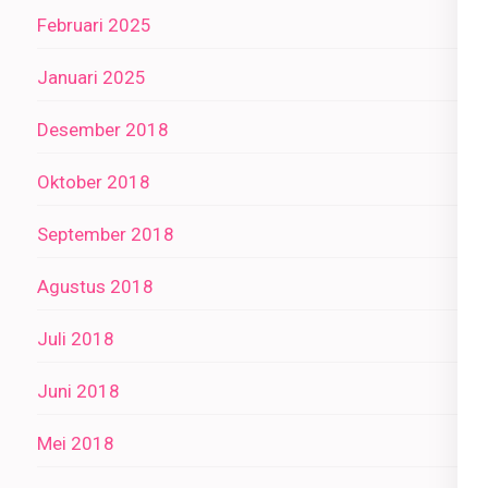
Februari 2025
Januari 2025
Desember 2018
Oktober 2018
September 2018
Agustus 2018
Juli 2018
Juni 2018
Mei 2018