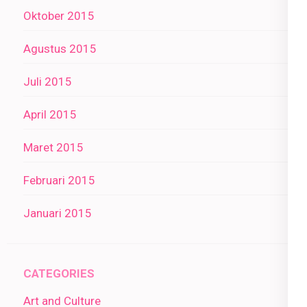
Oktober 2015
Agustus 2015
Juli 2015
April 2015
Maret 2015
Februari 2015
Januari 2015
CATEGORIES
Art and Culture