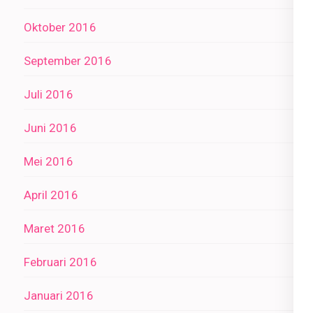
Oktober 2016
September 2016
Juli 2016
Juni 2016
Mei 2016
April 2016
Maret 2016
Februari 2016
Januari 2016