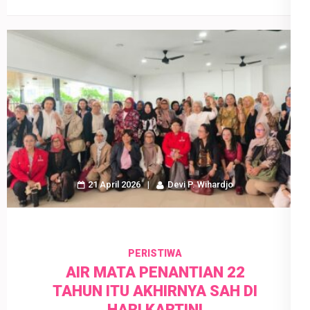
21 April 2026
Devi P. Wihardjo
PERISTIWA
AIR MATA PENANTIAN 22
TAHUN ITU AKHIRNYA SAH DI
HARI KARTINI