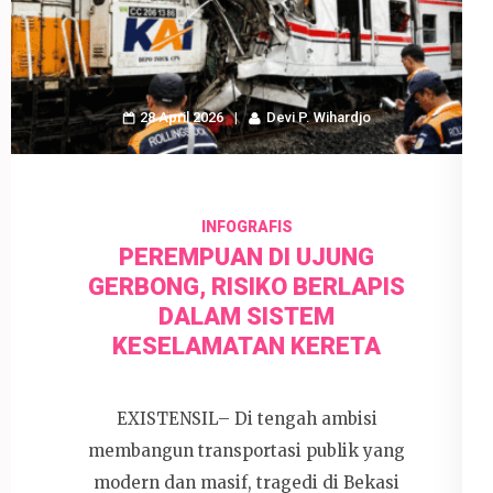
28 April 2026
Devi P. Wihardjo
INFOGRAFIS
PEREMPUAN DI UJUNG
GERBONG, RISIKO BERLAPIS
DALAM SISTEM
KESELAMATAN KERETA
EXISTENSIL– Di tengah ambisi
membangun transportasi publik yang
modern dan masif, tragedi di Bekasi