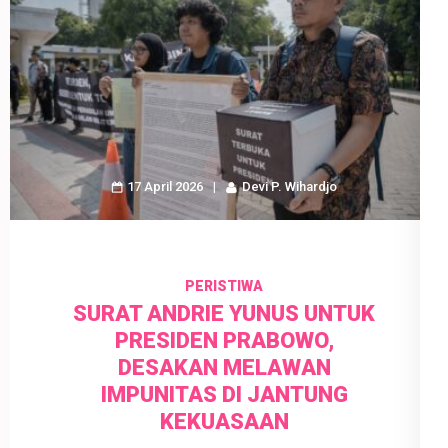
17 April 2026
Devi P. Wihardjo
PERISTIWA
SURAT ANDRIE YUNUS UNTUK
PRESIDEN PRABOWO,
DESAKAN MELAWAN
IMPUNITAS DI JANTUNG
KEKUASAAN