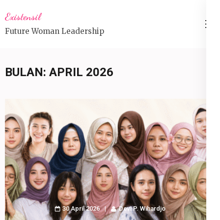
Lompat
Existensil
ke
Future Woman Leadership
konten
(Tekan
Enter)
BULAN:
APRIL 2026
30 April 2026
Devi P. Wihardjo