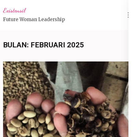
Lompat
Existensil
ke
Future Woman Leadership
konten
(Tekan
Enter)
BULAN:
FEBRUARI 2025