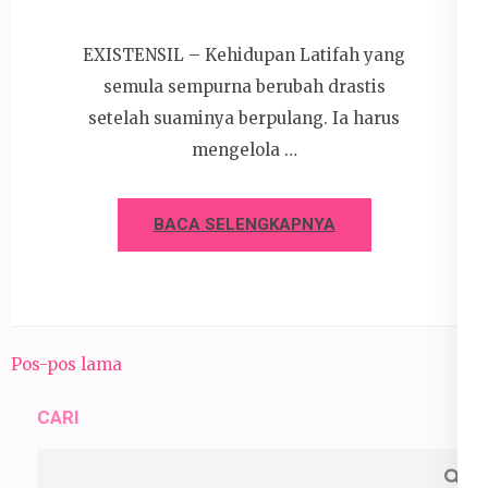
EXISTENSIL – Kehidupan Latifah yang
semula sempurna berubah drastis
setelah suaminya berpulang. Ia harus
mengelola …
BACA SELENGKAPNYA
Navigasi
Pos-pos lama
pos
CARI