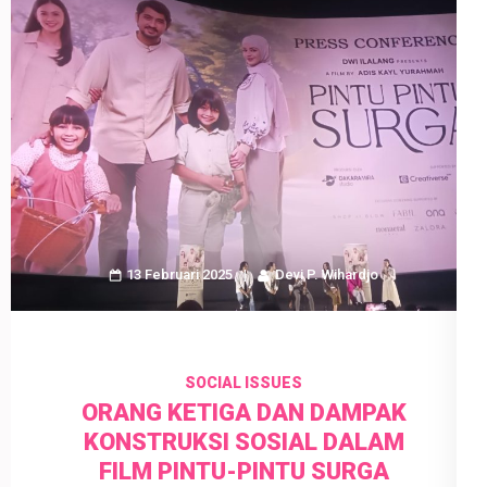
13 Februari 2025
Devi P. Wihardjo
SOCIAL ISSUES
ORANG KETIGA DAN DAMPAK
KONSTRUKSI SOSIAL DALAM
FILM PINTU-PINTU SURGA