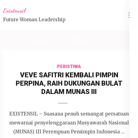
Lompat
Existensil
ke
Future Woman Leadership
konten
(Tekan
Enter)
22 Juni 2026
Devi P. Wihardjo
PERISTIWA
VEVE SAFITRI KEMBALI PIMPIN
PERPINA, RAIH DUKUNGAN BULAT
DALAM MUNAS III
EXISTENSIL – Suasana penuh semangat persatuan
mewarnai penyelenggaraan Musyawarah Nasional
(MUNAS) III Perempuan Pemimpin Indonesia …