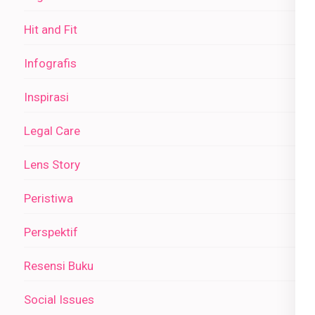
Hit and Fit
Infografis
Inspirasi
Legal Care
Lens Story
Peristiwa
Perspektif
Resensi Buku
Social Issues