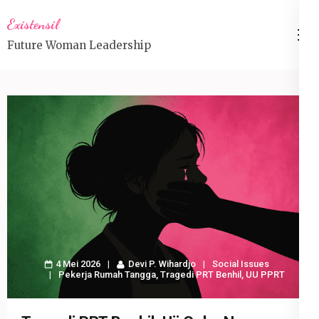
Lompat
Existensil
ke
Future Woman Leadership
konten
(Tekan
Enter)
4 Mei 2026
Devi P. Wihardjo
Social Issues
Pekerja Rumah Tangga
,
Tragedi PRT Benhil
,
UU PPRT