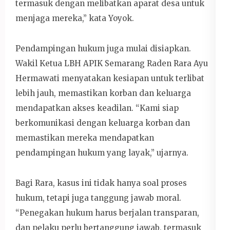
termasuk dengan melibatkan aparat desa untuk
menjaga mereka,” kata Yoyok.
Pendampingan hukum juga mulai disiapkan.
Wakil Ketua LBH APIK Semarang Raden Rara Ayu
Hermawati menyatakan kesiapan untuk terlibat
lebih jauh, memastikan korban dan keluarga
mendapatkan akses keadilan. “Kami siap
berkomunikasi dengan keluarga korban dan
memastikan mereka mendapatkan
pendampingan hukum yang layak,” ujarnya.
Bagi Rara, kasus ini tidak hanya soal proses
hukum, tetapi juga tanggung jawab moral.
“Penegakan hukum harus berjalan transparan,
dan pelaku perlu bertanggung jawab, termasuk