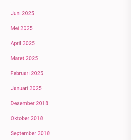
Juni 2025
Mei 2025
April 2025
Maret 2025
Februari 2025
Januari 2025
Desember 2018
Oktober 2018
September 2018