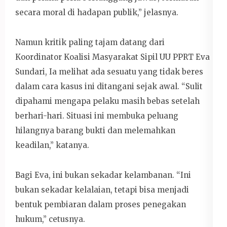
secara moral di hadapan publik,” jelasnya.
Namun kritik paling tajam datang dari
Koordinator Koalisi Masyarakat Sipil UU PPRT Eva
Sundari, Ia melihat ada sesuatu yang tidak beres
dalam cara kasus ini ditangani sejak awal. “Sulit
dipahami mengapa pelaku masih bebas setelah
berhari-hari. Situasi ini membuka peluang
hilangnya barang bukti dan melemahkan
keadilan,” katanya.
Bagi Eva, ini bukan sekadar kelambanan. “Ini
bukan sekadar kelalaian, tetapi bisa menjadi
bentuk pembiaran dalam proses penegakan
hukum,” cetusnya.