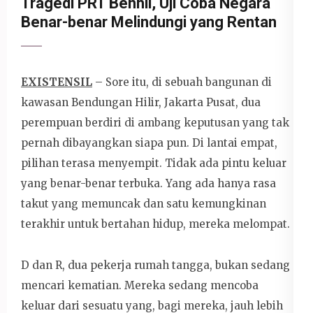
Tragedi PRT Benhil, Uji Coba Negara
Benar-benar Melindungi yang Rentan
EXISTENSIL
– Sore itu, di sebuah bangunan di
kawasan Bendungan Hilir, Jakarta Pusat, dua
perempuan berdiri di ambang keputusan yang tak
pernah dibayangkan siapa pun. Di lantai empat,
pilihan terasa menyempit. Tidak ada pintu keluar
yang benar-benar terbuka. Yang ada hanya rasa
takut yang memuncak dan satu kemungkinan
terakhir untuk bertahan hidup, mereka melompat.
D dan R, dua pekerja rumah tangga, bukan sedang
mencari kematian. Mereka sedang mencoba
keluar dari sesuatu yang, bagi mereka, jauh lebih