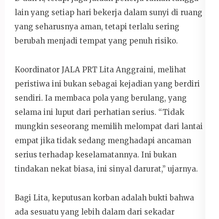
lain yang setiap hari bekerja dalam sunyi di ruang
yang seharusnya aman, tetapi terlalu sering
berubah menjadi tempat yang penuh risiko.
Koordinator JALA PRT Lita Anggraini, melihat
peristiwa ini bukan sebagai kejadian yang berdiri
sendiri. Ia membaca pola yang berulang, yang
selama ini luput dari perhatian serius. “Tidak
mungkin seseorang memilih melompat dari lantai
empat jika tidak sedang menghadapi ancaman
serius terhadap keselamatannya. Ini bukan
tindakan nekat biasa, ini sinyal darurat,” ujarnya.
Bagi Lita, keputusan korban adalah bukti bahwa
ada sesuatu yang lebih dalam dari sekadar