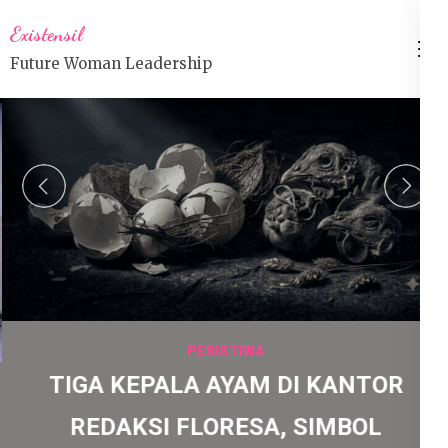
Lompat
Existensil
ke
Future Woman Leadership
konten
(Tekan
Enter)
prev
n
PERISTIWA
TIGA KEPALA AYAM DI KANTOR
REDAKSI FLORESA, SIMBOL