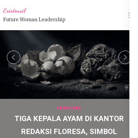
Lompat
Existensil
ke
Future Woman Leadership
konten
(Tekan
Enter)
prev
n
PERISTIWA
TIGA KEPALA AYAM DI KANTOR
REDAKSI FLORESA, SIMBOL