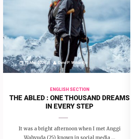
12 Mei 2026
Devi P. Wihardjo
ENGLISH SECTION
THE ABLED : ONE THOUSAND DREAMS
IN EVERY STEP
It was a bright afternoon when I met Anggi
Wahyuda (25) known in social media …