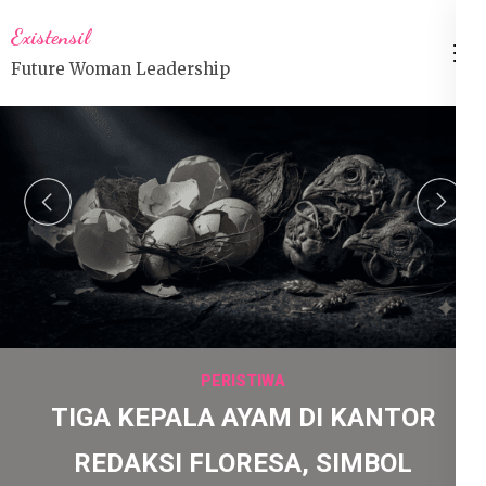
Lompat
Existensil
ke
Future Woman Leadership
konten
(Tekan
Enter)
prev
n
PERISTIWA
TIGA KEPALA AYAM DI KANTOR
REDAKSI FLORESA, SIMBOL