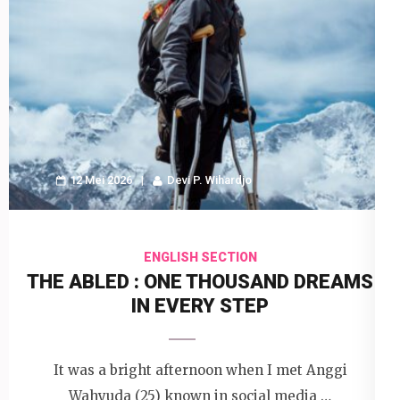
12 Mei 2026
Devi P. Wihardjo
ENGLISH SECTION
THE ABLED : ONE THOUSAND DREAMS
IN EVERY STEP
It was a bright afternoon when I met Anggi
Wahyuda (25) known in social media …