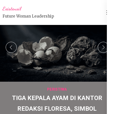
Lompat
Existensil
ke
Future Woman Leadership
konten
(Tekan
Enter)
prev
n
PERISTIWA
TIGA KEPALA AYAM DI KANTOR
REDAKSI FLORESA, SIMBOL