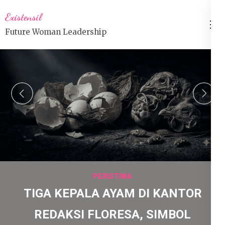
Lompat
Existensil
ke
Future Woman Leadership
konten
(Tekan
Enter)
prev
n
PERISTIWA
TIGA KEPALA AYAM DI KANTOR
REDAKSI FLORESA, SIMBOL