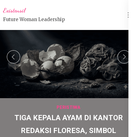
Lompat
Existensil
ke
Future Woman Leadership
konten
(Tekan
Enter)
prev
n
PERISTIWA
TIGA KEPALA AYAM DI KANTOR
REDAKSI FLORESA, SIMBOL