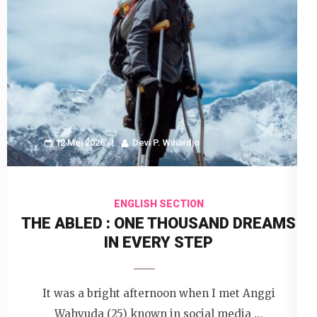
12 Mei 2026
Devi P. Wihardjo
ENGLISH SECTION
THE ABLED : ONE THOUSAND DREAMS
IN EVERY STEP
It was a bright afternoon when I met Anggi
Wahyuda (25) known in social media …