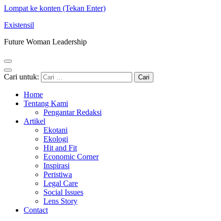
Lompat ke konten (Tekan Enter)
Existensil
Future Woman Leadership
Cari untuk:
Home
Tentang Kami
Pengantar Redaksi
Artikel
Ekotani
Ekologi
Hit and Fit
Economic Corner
Inspirasi
Peristiwa
Legal Care
Social Issues
Lens Story
Contact