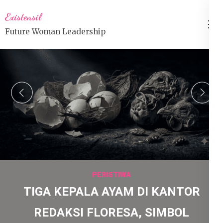
Lompat
Existensil
ke
Future Woman Leadership
konten
(Tekan
Enter)
prev
n
PERISTIWA
TIGA KEPALA AYAM DI KANTOR
REDAKSI FLORESA, SIMBOL