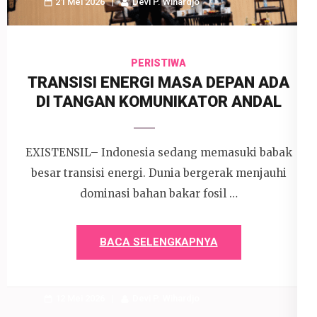
21 Mei 2026
Devi P. Wihardjo
PERISTIWA
TRANSISI ENERGI MASA DEPAN ADA
DI TANGAN KOMUNIKATOR ANDAL
EXISTENSIL– Indonesia sedang memasuki babak
besar transisi energi. Dunia bergerak menjauhi
dominasi bahan bakar fosil …
BACA SELENGKAPNYA
12 Mei 2026
Devi P. Wihardjo