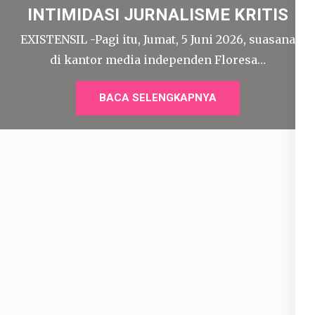
PERISTIWA
KRISIS LEGITIMASI JELANG SATU
ABAD KOWANI, MUNCUL
DUKUNGAN UNTUK NANNY HADI
TJAHJANTO
EXISTENSIL - Hampir seratus tahun lalu, ketika
Indonesia masih berada di bawah kolonialisme,…
BACA SELENGKAPNYA