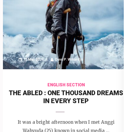
12 Mei 2026
Devi P. Wihardjo
ENGLISH SECTION
THE ABLED : ONE THOUSAND DREAMS
IN EVERY STEP
It was a bright afternoon when I met Anggi
Wahyuda (25) known in social media …