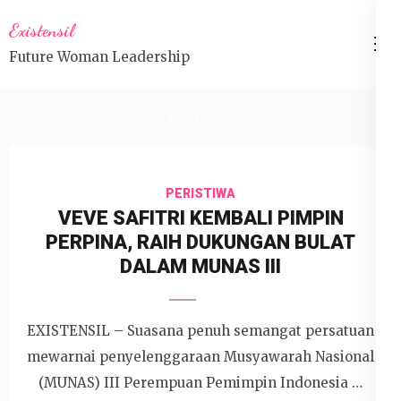
Lompat
Existensil
ke
Future Woman Leadership
konten
(Tekan
Enter)
22 Juni 2026
Devi P. Wihardjo
PERISTIWA
VEVE SAFITRI KEMBALI PIMPIN
PERPINA, RAIH DUKUNGAN BULAT
DALAM MUNAS III
EXISTENSIL – Suasana penuh semangat persatuan
mewarnai penyelenggaraan Musyawarah Nasional
(MUNAS) III Perempuan Pemimpin Indonesia …