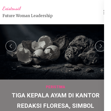
Lompat
Existensil
ke
Future Woman Leadership
konten
(Tekan
Enter)
prev
n
PERISTIWA
TIGA KEPALA AYAM DI KANTOR
REDAKSI FLORESA, SIMBOL