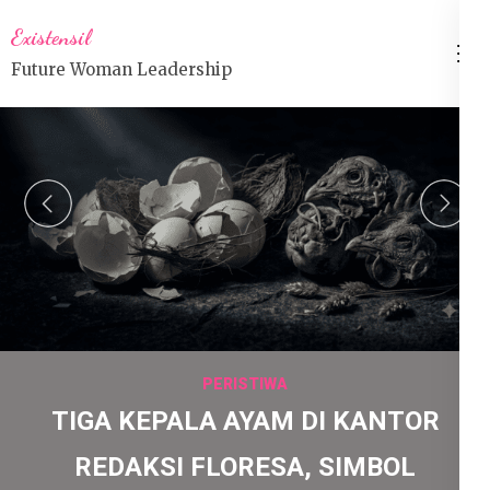
Lompat
Existensil
ke
Future Woman Leadership
konten
(Tekan
Enter)
prev
n
PERISTIWA
TIGA KEPALA AYAM DI KANTOR
REDAKSI FLORESA, SIMBOL