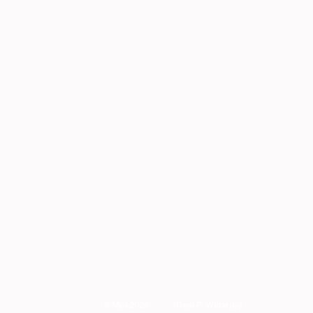
6 Mei 2026
Devi P. Wihardjo