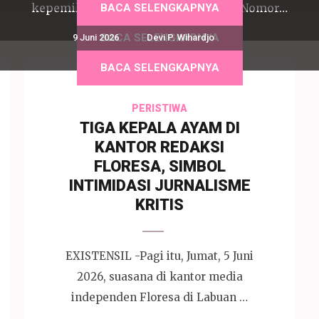
kepemiluan, revisi Undang-Undang Nomor…
berada di bawah kolonialisme,…
BACA SELENGKAPNYA
BACA SELENGKAPNYA
BACA SELENGKAPNYA
BACA SELENGKAPNYA
9 Juni 2026
Devi P. Wihardjo
BACA SELENGKAPNYA
BACA SELENGKAPNYA
PERISTIWA
TIGA KEPALA AYAM DI
KANTOR REDAKSI
FLORESA, SIMBOL
INTIMIDASI JURNALISME
KRITIS
EXISTENSIL -Pagi itu, Jumat, 5 Juni
2026, suasana di kantor media
independen Floresa di Labuan …