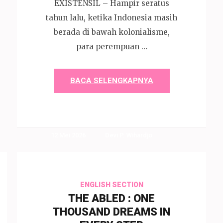
EXISTENSIL – Hampir seratus
tahun lalu, ketika Indonesia masih
berada di bawah kolonialisme,
para perempuan …
BACA SELENGKAPNYA
12 Mei 2026
Devi P. Wihardjo
ENGLISH SECTION
THE ABLED : ONE
THOUSAND DREAMS IN