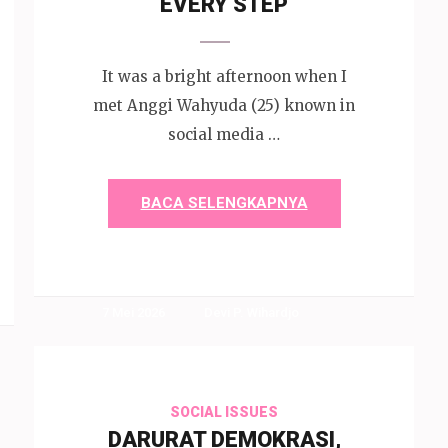
EVERY STEP
It was a bright afternoon when I
met Anggi Wahyuda (25) known in
social media …
BACA SELENGKAPNYA
7 Mei 2026
Devi P. Wihardjo
SOCIAL ISSUES
DARURAT DEMOKRASI,