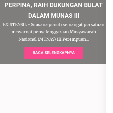
INTIMIDASI JURNALISME KRITIS
EXISTENSIL -Pagi itu, Jumat, 5 Juni 2026, suasana
di kantor media independen Floresa…
BACA SELENGKAPNYA