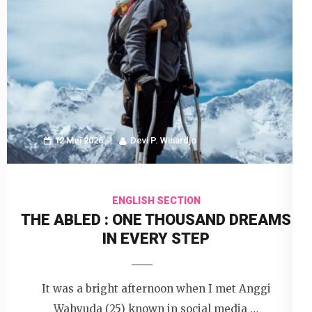
12 Mei 2026
Devi P. Wihardjo
ENGLISH SECTION
THE ABLED : ONE THOUSAND DREAMS
IN EVERY STEP
It was a bright afternoon when I met Anggi
Wahyuda (25) known in social media …