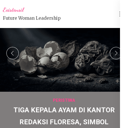
Lompat
Existensil
ke
Future Woman Leadership
konten
(Tekan
Enter)
prev
n
PERISTIWA
TIGA KEPALA AYAM DI KANTOR
REDAKSI FLORESA, SIMBOL