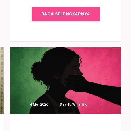
BACA SELENGKAPNYA
4 Mei 2026
Devi P. Wihardjo