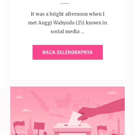
It was a bright afternoon when I
met Anggi Wahyuda (25) known in
social media …
BACA SELENGKAPNYA