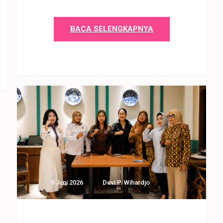
BACA SELENGKAPNYA
9 Juni 2026
Devi P. Wihardjo