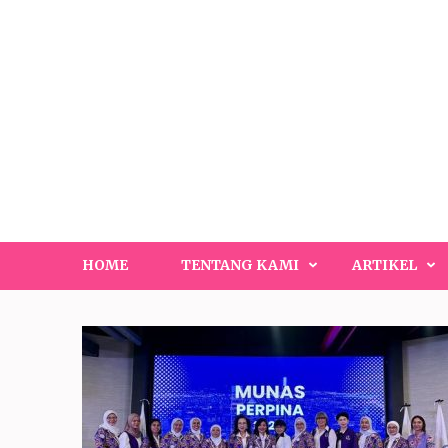
Lompat
ke
konten
(Tekan
Enter)
HOME
TENTANG KAMI
ARTIKEL