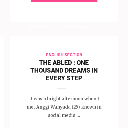
12 Mei 2026
Devi P. Wihardjo
ENGLISH SECTION
THE ABLED : ONE
THOUSAND DREAMS IN
EVERY STEP
It was a bright afternoon when I
met Anggi Wahyuda (25) known in
social media …