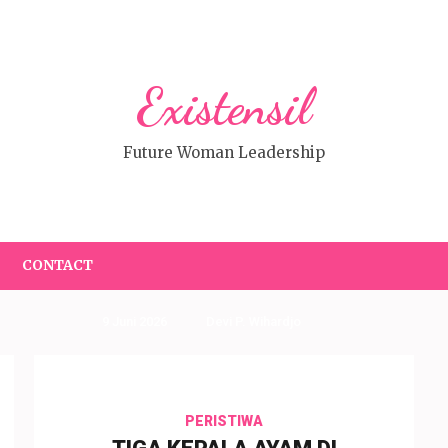
Existensil
Future Woman Leadership
CONTACT
9 Juni 2026
Devi P. Wihardjo
PERISTIWA