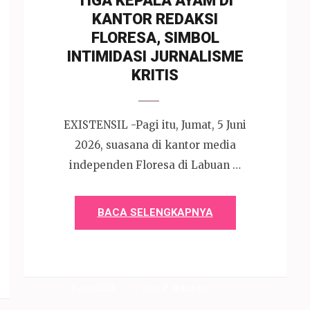
TIGA KEPALA AYAM DI
KANTOR REDAKSI
FLORESA, SIMBOL
INTIMIDASI JURNALISME
KRITIS
EXISTENSIL -Pagi itu, Jumat, 5 Juni
2026, suasana di kantor media
independen Floresa di Labuan …
BACA SELENGKAPNYA
9 Juni 2026
Devi P. Wihardjo