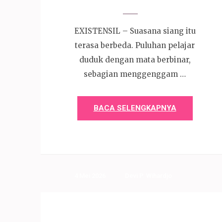
EXISTENSIL – Suasana siang itu
terasa berbeda. Puluhan pelajar
duduk dengan mata berbinar,
sebagian menggenggam …
BACA SELENGKAPNYA
4 Mei 2026
Devi P. Wihardjo